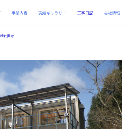
プ
事業内容
実績ギャラリー
工事日記
会社情報
晴れ間が･･･