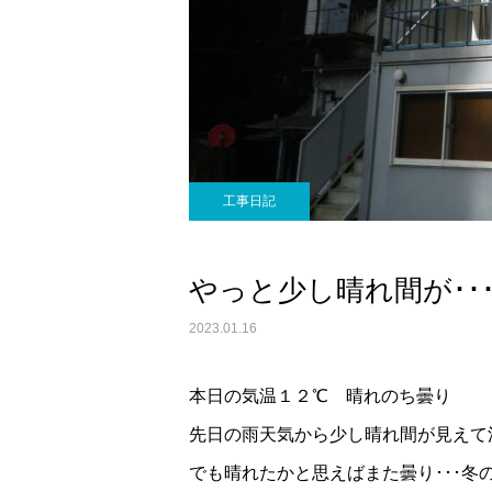
工事日記
やっと少し晴れ間が･･
2023.01.16
本日の気温１２℃ 晴れのち曇り
先日の雨天気から少し晴れ間が見えて
でも晴れたかと思えばまた曇り･･･冬