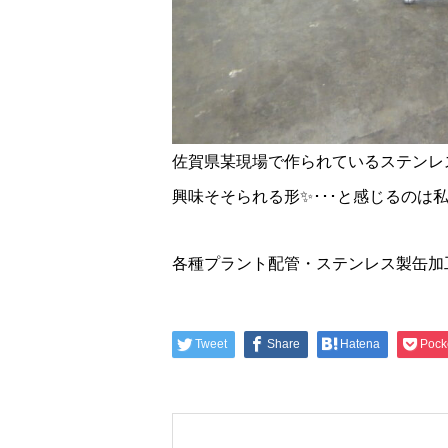
佐賀県某現場で作られているステンレ
興味そそられる形✨･･･と感じるのは
各種プラント配管・ステンレス製缶加
Tweet
Share
Hatena
Pock