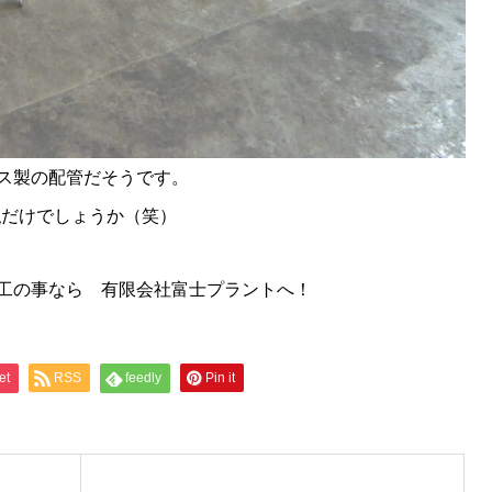
ス製の配管だそうです。
私だけでしょうか（笑）
工の事なら 有限会社富士プラントへ！
et
RSS
feedly
Pin it