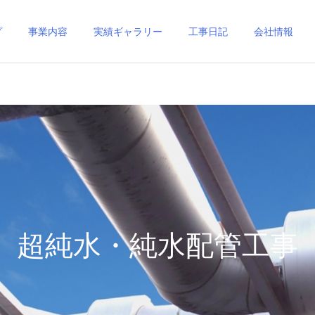
プ
事業内容
実績ギャラリー
工事日記
会社情報
超純水・純水配管工事